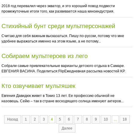
2018 год перевалил через экватор, и это хороший повод подвести
промежуточные итоги того, как развивается наша киноиндустрия.
Стихийный бунт среди мультперсонажей
Считаю для себя важным высказаться. Пишу по-русски, потому что мне
удобнее выражаться именно на этом языке, а не потому...
Собираем мультгероев из лего
Собрали самые привлекательные варианты детского отдыха в Самаре.
ЕВГЕНИЯ ВАСИНА. Поделиться:FlipЕжедневная рассылка новостей KP.
Кто озвучивает мультяшек
Евгения Давидюк живет в Токио 13 лет. Ее профессию обычной не
назовешь. Сейю – так в стране восходящего солнца именуют актеров...
Назад
1
2
3
4
5
6
7
8
9
10
...
18
Далее