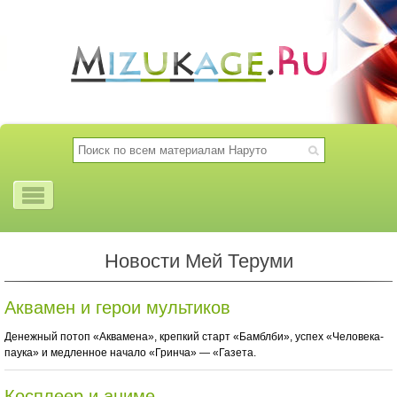
Новости Мей Теруми
Аквамен и герои мультиков
Денежный потоп «Аквамена», крепкий старт «Бамблби», успех «Человека-
паука» и медленное начало «Гринча» — «Газета.
Косплеер и аниме