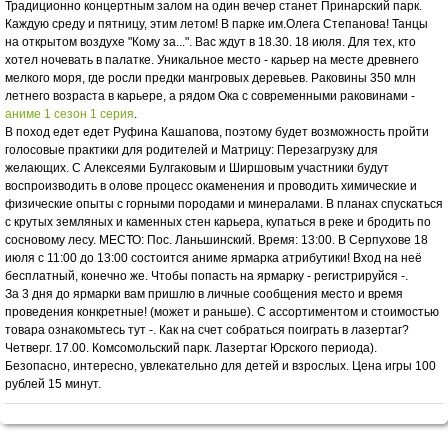
Традиционно концертным залом на один вечер станет Принарский парк.
Каждую среду и пятницу, этим летом! В парке им.Олега Степанова! Танцы
на открытом воздухе "Кому за...". Вас ждут в 18.30. 18 июля. Для тех, кто
хотел ночевать в палатке. Уникальное место - карьер на месте древнего
мелкого моря, где росли предки мангровых деревьев. Раковины 350 млн
летнего возраста в карьере, а рядом Ока с современными раковинами -
аниме 1 сезон 1 серия
.
В поход едет едет Руфина Кашапова, поэтому будет возможность пройти
голосовые практики для родителей и Матрицу: Перезагрузку для
желающих. С Алексеями Булгаковым и Ширшовым участники будут
воспроизводить в олове процесс окаменения и проводить химические и
физические опыты с горными породами и минералами. В планах спускаться
с крутых земляных и каменных стен карьера, купаться в реке и бродить по
сосновому лесу. МЕСТО: Пос. Ланьшинский. Время: 13:00. В Серпухове 18
июля с 11:00 до 13:00 состоится аниме ярмарка атрибутики! Вход на неё
бесплатный, конечно же. Чтобы попасть на ярмарку - регистрируйся -.
За 3 дня до ярмарки вам пришлю в личные сообщения место и время
проведения конкретные! (может и раньше). С ассортиментом и стоимостью
товара ознакомьтесь тут -. Как на счет собраться поиграть в лазертаг?
Четверг. 17.00. Комсомольский парк. Лазертаг Юрского периода).
Безопасно, интересно, увлекательно для детей и взрослых. Цена игры 100
рублей 15 минут.