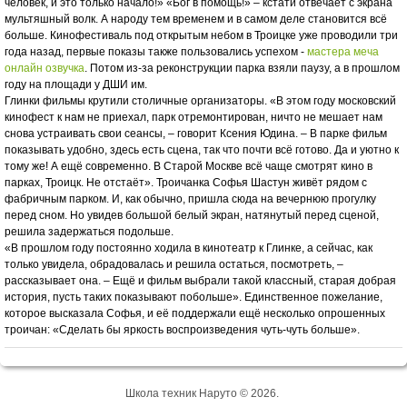
человек, и это только начало!» «Бог в помощь!» – кстати отвечает с экрана
мультяшный волк. А народу тем временем и в самом деле становится всё
больше. Кинофестиваль под открытым небом в Троицке уже проводили три
года назад, первые показы также пользовались успехом -
мастера меча
онлайн озвучка
. Потом из-за реконструкции парка взяли паузу, а в прошлом
году на площади у ДШИ им.
Глинки фильмы крутили столичные организаторы. «В этом году московский
кинофест к нам не приехал, парк отремонтирован, ничто не мешает нам
снова устраивать свои сеансы, – говорит Ксения Юдина. – В парке фильм
показывать удобно, здесь есть сцена, так что почти всё готово. Да и уютно к
тому же! А ещё современно. В Старой Москве всё чаще смотрят кино в
парках, Троицк. Не отстаёт». Троичанка Софья Шастун живёт рядом с
фабричным парком. И, как обычно, пришла сюда на вечернюю прогулку
перед сном. Но увидев большой белый экран, натянутый перед сценой,
решила задержаться подольше.
«В прошлом году постоянно ходила в кинотеатр к Глинке, а сейчас, как
только увидела, обрадовалась и решила остаться, посмотреть, –
рассказывает она. – Ещё и фильм выбрали такой классный, старая добрая
история, пусть таких показывают побольше». Единственное пожелание,
которое высказала Софья, и её поддержали ещё несколько опрошенных
троичан: «Сделать бы яркость воспроизведения чуть-чуть больше».
Школа техник Наруто © 2026.